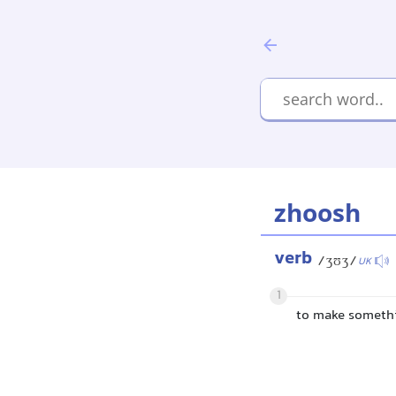
zhoosh
verb
/ʒʊʒ/
UK
1
to make somethin