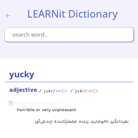
LEARNit Dictionary
yucky
adjective
/ˈjʌki/
/ˈjʌki/
UK
US
1
horrible or very unpleasant
نفرت‌انگیز, ناخوشایند, زننده, مشمئزکننده, چندش‌آور