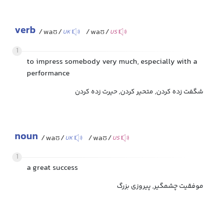
verb
/waʊ/
/waʊ/
UK
US
1
to impress somebody very much, especially with a
performance
شگفت زده کردن, متحیر کردن, حیرت زده کردن
noun
/waʊ/
/waʊ/
UK
US
1
a great success
موفقیت چشمگیر, پیروزی بزرگ