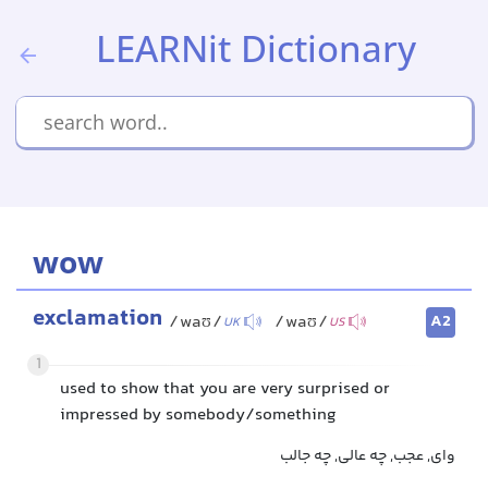
LEARNit Dictionary
wow
exclamation
A2
/waʊ/
/waʊ/
UK
US
1
used to show that you are very surprised or
impressed by somebody/something
وای, عجب, چه عالی, چه جالب