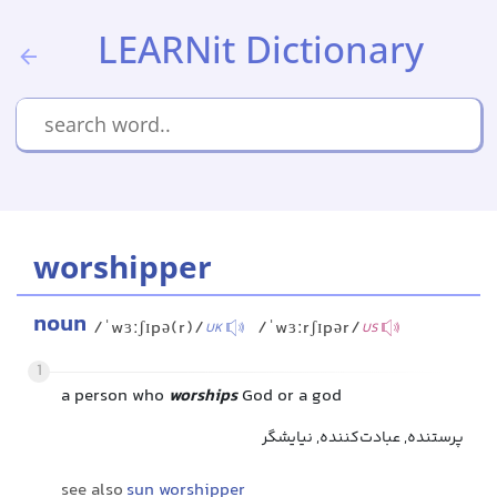
LEARNit Dictionary
worshipper
noun
/ˈwɜːʃɪpə(r)/
/ˈwɜːrʃɪpər/
UK
US
1
a person who
worships
God or a god
پرستنده, عبادت‌کننده, نیایشگر
see also
sun worshipper