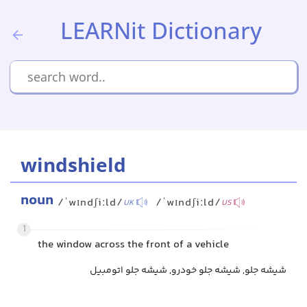
LEARNit Dictionary
windshield
noun
/ˈwɪndʃiːld/
/ˈwɪndʃiːld/
UK
US
1
the window across the front of a vehicle
شیشه جلو, شیشه جلو خودرو, شیشه جلو اتومبیل