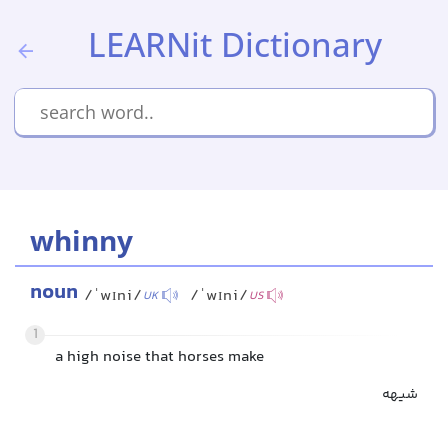
LEARNit Dictionary
whinny
noun
/ˈwɪni/
/ˈwɪni/
UK
US
1
a high noise that horses make
شیهه