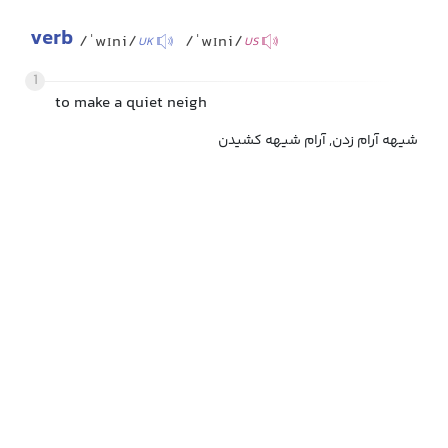
verb
/ˈwɪni/
/ˈwɪni/
UK
US
1
to make a quiet neigh
شیهه آرام زدن, آرام شیهه کشیدن