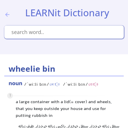
LEARNit Dictionary
wheelie bin
noun
/ˈwiːli bɪn/
/ˈwiːli bɪn/
UK
US
1
a large container with a lid(= cover) and wheels,
that you keep outside your house and use for
putting rubbish in
سطل زباله چرخ‌دار, سطل چرخدار, باکس زباله چرخ‌دار, ظرف زباله