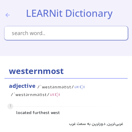
LEARNit Dictionary
westernmost
adjective
/ˈwestənməʊst/
UK
/ˈwestərnməʊst/
US
1
located furthest west
غربی‌ترین, دورترین به سمت غرب