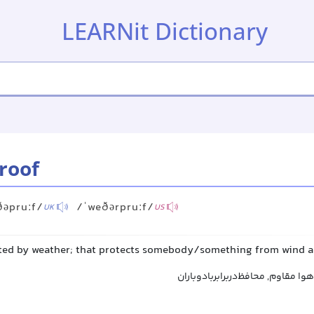
LEARNit Dictionary
roof
ðəpruːf/
/ˈweðərpruːf/
UK
US
ected by weather; that protects somebody/something from wind a
هوا مقاوم, محافظ‌دربرابربادوباران