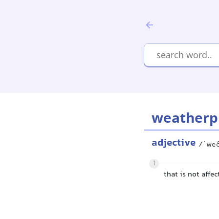
weatherp
adjective
/ˈwe
1
that is not aff