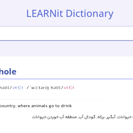
LEARNit Dictionary
hole
 həʊl/
/ˈwɔːtərɪŋ həʊl/
UK
US
 country, where animals go to drink
حیوانات, آبگیر, برکه, گودال آب, منطقه آب خوردن حیوانات