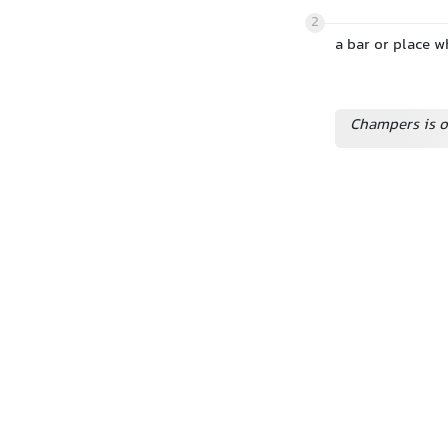
2
a bar or place w
Champers is o