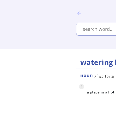
watering 
noun
/ˈwɔːtərɪŋ
1
a place in a hot