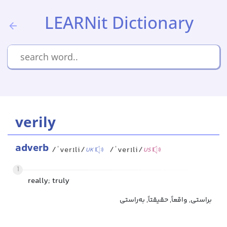
LEARNit Dictionary
verily
adverb
/ˈverɪli/
/ˈverɪli/
UK
US
1
really; truly
براستی, واقعاً, حقیقتاً, به‌راستی