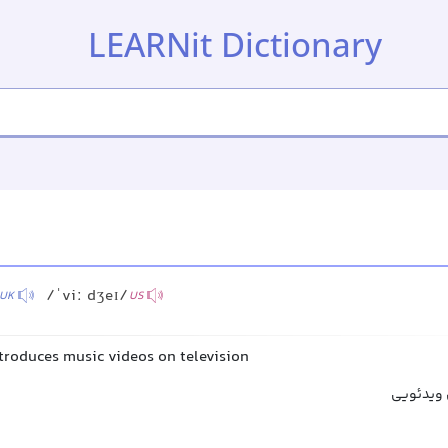
LEARNit Dictionary
/ˈviː dʒeɪ/
UK
US
troduces music videos on television
 ویدئویی