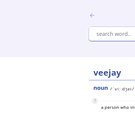
veejay
noun
/ˈviː dʒeɪ/
1
a person who in