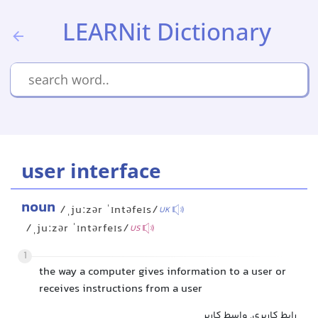
LEARNit Dictionary
user interface
noun
/ˌjuːzər ˈɪntəfeɪs/
UK
/ˌjuːzər ˈɪntərfeɪs/
US
1
the way a computer gives information to a user or
receives instructions from a user
رابط کاربری, واسط کاربر