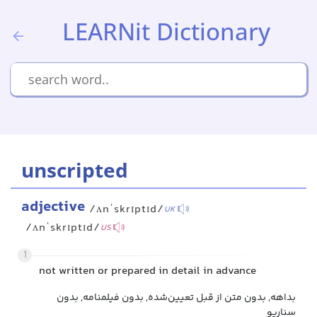
LEARNit Dictionary
unscripted
adjective
/ʌnˈskrɪptɪd/
UK
/ʌnˈskrɪptɪd/
US
1
not written or prepared in detail in advance
بداهه, بدون متن از قبل تعیین‌شده, بدون فیلمنامه, بدون
سناریو