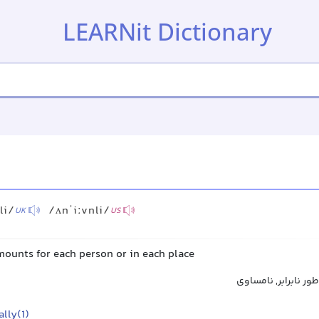
LEARNit Dictionary
li/
/ʌnˈiːvnli/
UK
US
mounts for each person or in each place
ور نابرابر, نامساوی
lly(1)