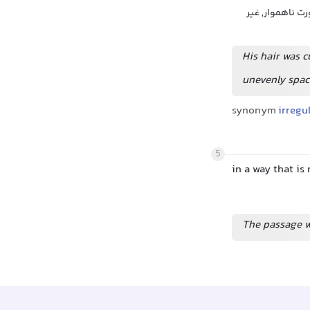
ت ناهموار, غیر
His hair was c
unevenly spac
synonym
irregul
5
in a way that is 
The passage w