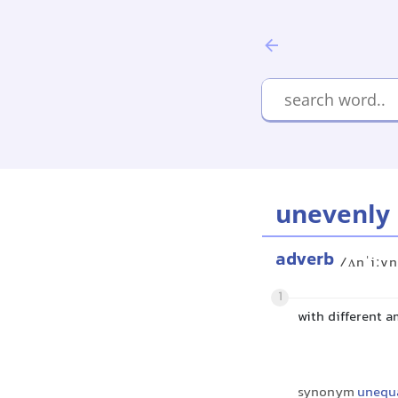
unevenly
adverb
/ʌnˈiːvn
1
with different a
synonym
unequa