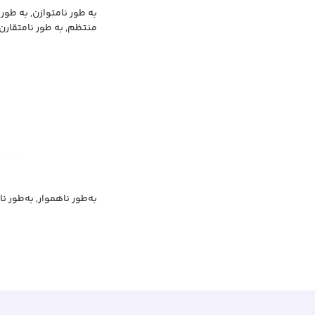
به طور نامتوازن, به طو
منتظم, به طور نامتقارن
به‌طور ناهموار, به‌طور 