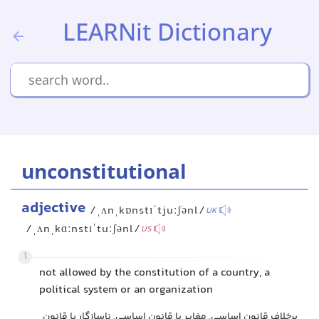
LEARNit Dictionary
unconstitutional
adjective
/ˌʌnˌkɒnstɪˈtjuːʃənl/
UK
/ˌʌnˌkɑːnstɪˈtuːʃənl/
US
1
not allowed by the constitution of a country, a
political system or an organization
برخلاف قانون اساسی, مغایر با قانون اساسی, ناسازگار با قانون