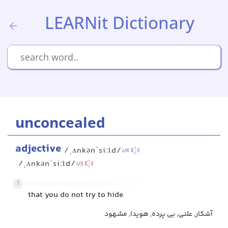
LEARNit Dictionary
unconcealed
adjective
/ˌʌnkənˈsiːld/
UK
/ˌʌnkənˈsiːld/
US
1
that you do not try to hide
آشکار, علنی, بی پرده, هویدا, مشهود