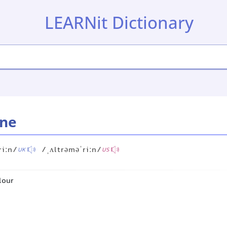
LEARNit Dictionary
ine
riːn/
/ˌʌltrəməˈriːn/
UK
US
lour