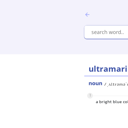
ultramar
noun
/ˌʌltrəməˈ
1
a bright blue co