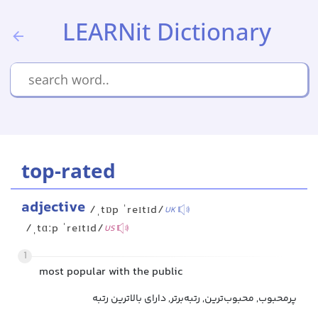
LEARNit Dictionary
top-rated
adjective
/ˌtɒp ˈreɪtɪd/
UK
/ˌtɑːp ˈreɪtɪd/
US
1
most popular with the public
پرمحبوب, محبوب‌ترین, رتبه‌برتر, دارای بالاترین رتبه