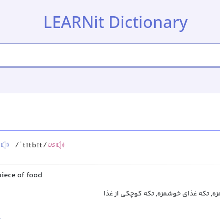
LEARNit Dictionary
/ˈtɪtbɪt/
US
piece of food
ه, تکه غذای خوشمزه, تکه کوچکی از غذا
l