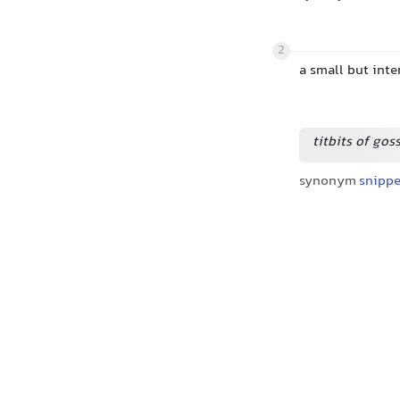
2
a small but inte
titbits of gos
synonym
snippe