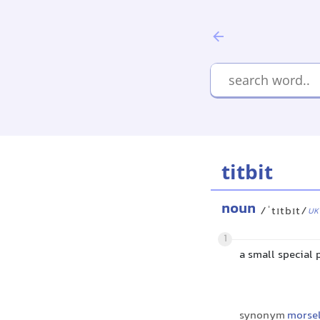
titbit
noun
/ˈtɪtbɪt/
UK
1
a small special 
synonym
morse