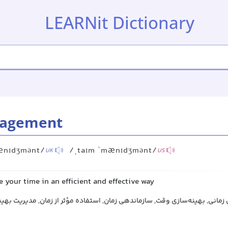
LEARNit Dictionary
nagement
ænɪdʒmənt/
/ˌtaɪm ˈmænɪdʒmənt/
UK
US
se your time in an efficient and effective way
ی زمانی, بهینه‌سازی وقت, سازماندهی زمان, استفاده مؤثر از زمان, مدیریت بهین