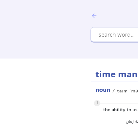
time ma
noun
/ˌtaɪm ˈm
1
the ability to u
ه زمان