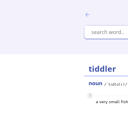
tiddler
noun
/ˈtɪdlə(r)/
1
a very small fis