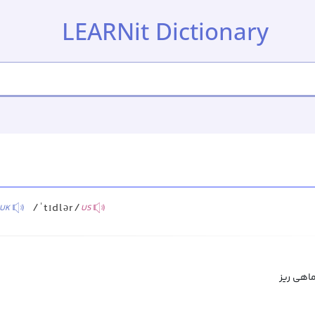
LEARNit Dictionary
/ˈtɪdlər/
UK
US
h
اهی ریز