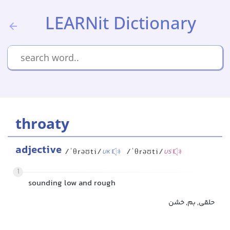
LEARNit Dictionary
throaty
adjective
/ˈθrəʊti/
/ˈθrəʊti/
UK
US
1
sounding low and rough
حلقی, بم, خشن