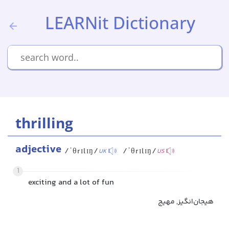
LEARNit Dictionary
thrilling
adjective
/ˈθrɪlɪŋ/
/ˈθrɪlɪŋ/
UK
US
1
exciting and a lot of fun
هیجان‌انگیز, مهیج