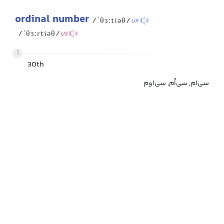
ordinal number
/ˈθɜːtiəθ/
UK
/ˈθɜːrtiəθ/
US
1
30th
سی‌ام, سی‌اُم, سی‌اوم