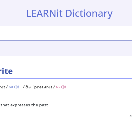
LEARNit Dictionary
rite
rət/
/ðə ˈpretərət/
UK
US
 that expresses the past
ه