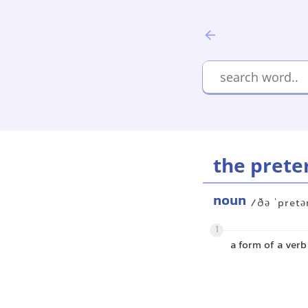
the prete
noun
/ðə ˈpretə
1
a form of a verb