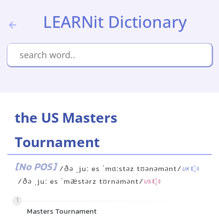
LEARNit Dictionary
the US Masters
Tournament
[No POS]
/ðə ˌjuː es ˈmɑːstəz tʊənəmənt/
UK
/ðə ˌjuː es ˈmæstərz tʊrnəmənt/
US
1
Masters Tournament