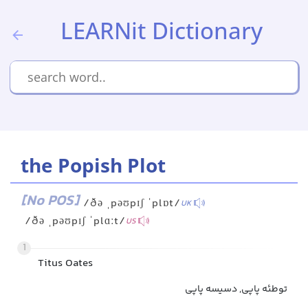
LEARNit Dictionary
the Popish Plot
[No POS]
/ðə ˌpəʊpɪʃ ˈplɒt/
UK
/ðə ˌpəʊpɪʃ ˈplɑːt/
US
1
Titus Oates
توطئه پاپی, دسیسه پاپی