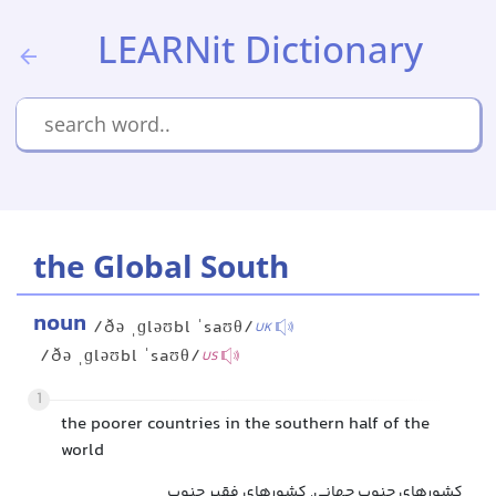
LEARNit Dictionary
the Global South
noun
/ðə ˌɡləʊbl ˈsaʊθ/
UK
/ðə ˌɡləʊbl ˈsaʊθ/
US
1
the poorer countries in the southern half of the
world
کشورهای جنوب جهانی, کشورهای فقیر جنوب