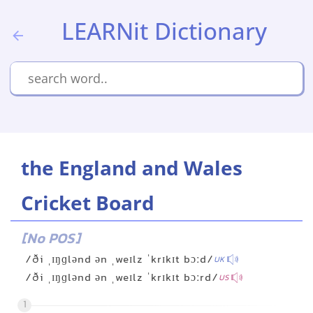
LEARNit Dictionary
the England and Wales
Cricket Board
[No POS]
/ði ˌɪŋɡlənd ən ˌweɪlz ˈkrɪkɪt bɔːd/
UK
/ði ˌɪŋɡlənd ən ˌweɪlz ˈkrɪkɪt bɔːrd/
US
1