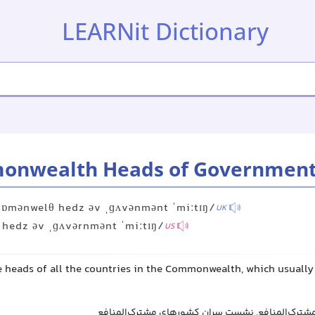
LEARNit Dictionary
onwealth Heads of Government
kɒmənwelθ hedz əv ˌɡʌvənmənt ˈmiːtɪŋ/
UK
 hedz əv ˌɡʌvərnmənt ˈmiːtɪŋ/
US
e heads of all the countries in the Commonwealth, which usually 
ترک‌المنافع, نشست سران کشورهای مشترک‌المنافع