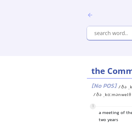
the Comm
[No POS]
/ðə ˌ
/ðə ˌkɑːmənwelθ
1
a meeting of th
two years