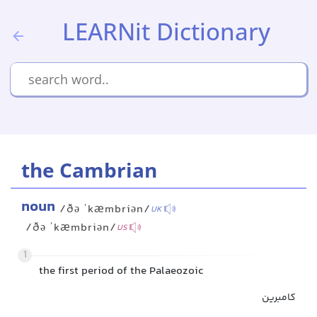
LEARNit Dictionary
the Cambrian
noun
/ðə ˈkæmbriən/
UK
/ðə ˈkæmbriən/
US
1
the first period of the Palaeozoic
کامبرین