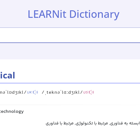
LEARNit Dictionary
ical
nəˈlɒdʒɪkl/
/ˌteknəˈlɑːdʒɪkl/
UK
US
 technology
تکنولوژیکی, فناورانه, وابسته به فناوری, مرتبط با ت