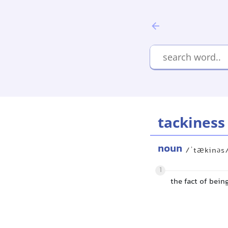
tackiness
noun
/ˈtækinəs
1
the fact of bei