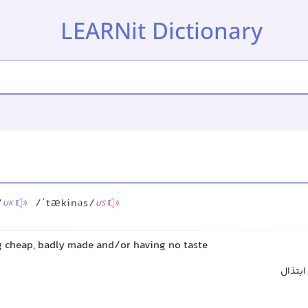
LEARNit Dictionary
/
/ˈtækinəs/
UK
US
ng cheap, badly made and/or having no taste
ابتذال