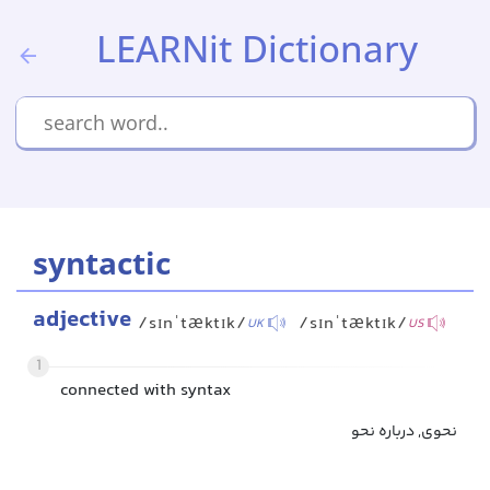
LEARNit Dictionary
syntactic
adjective
/sɪnˈtæktɪk/
/sɪnˈtæktɪk/
UK
US
1
connected with syntax
نحوی, درباره نحو