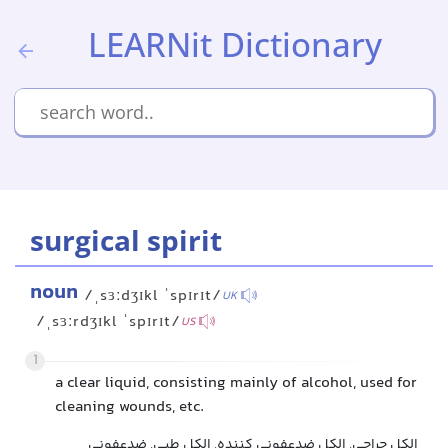
LEARNit Dictionary
surgical spirit
noun
/ˌsɜːdʒɪkl ˈspɪrɪt/
UK
/ˌsɜːrdʒɪkl ˈspɪrɪt/
US
1
a clear liquid, consisting mainly of alcohol, used for
cleaning wounds, etc.
الکل جراحی, الکل ضدعفونی کننده, الکل طبی, ضدعفونی