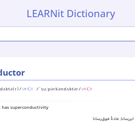
LEARNit Dictionary
ductor
dʌktə(r)/
/ˈsuːpərkəndʌktər/
UK
US
t has superconductivity
 ابررسانا, مادهٔ فوق‌رسانا