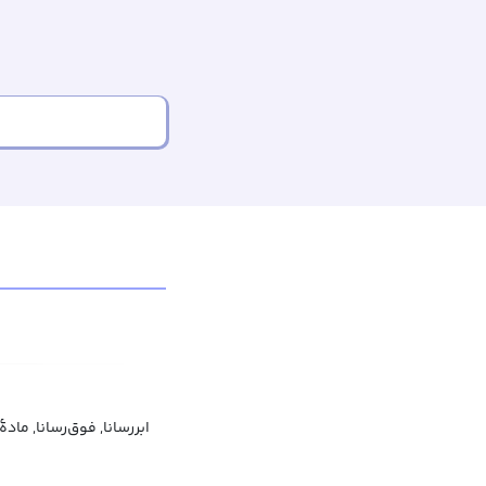
ابررسانا, فوق‌رسانا, مادهٔ