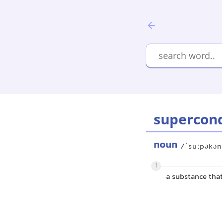
supercon
noun
/ˈsuːpəkən
1
a substance tha