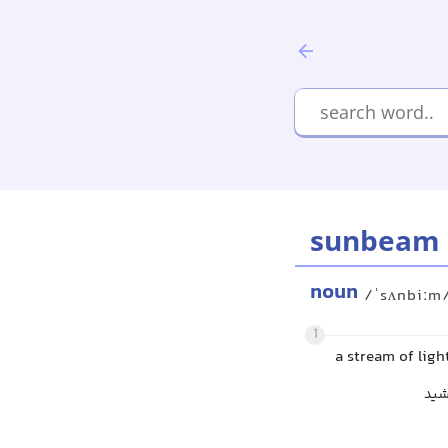
sunbeam
noun
/ˈsʌnbiːm
1
a stream of ligh
شید