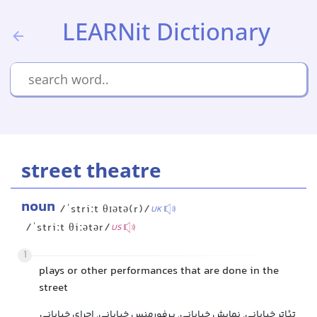
LEARNit Dictionary
street theatre
noun
/ˈstriːt θɪətə(r)/
UK
/ˈstriːt θiːətər/
US
1
plays or other performances that are done in the
street
تئاتر خیابانی, نمایش خیابانی, پرفورمنس خیابانی, اجرای خیابانی