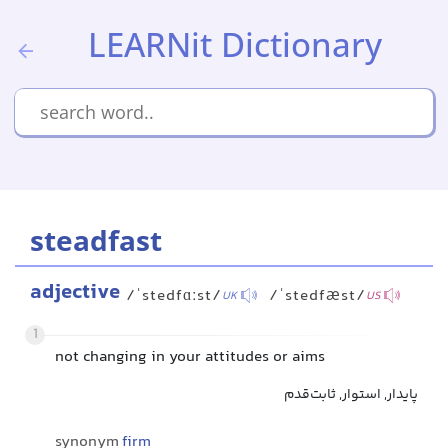
LEARNit Dictionary
steadfast
adjective
/ˈstedfɑːst/
/ˈstedfæst/
UK
US
1
not changing in your attitudes or aims
پایدار, استوار, ثابت‌قدم
synonym
firm