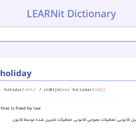
LEARNit Dictionary
 holiday
i ˈhɒlədeɪ/
/ˌstætʃətɔːri ˈhɑːlədeɪ/
UK
US
 that is fixed by law
یل قانونی, تعطیلات عمومی قانونی, تعطیلات تعیین شده توسط قانون