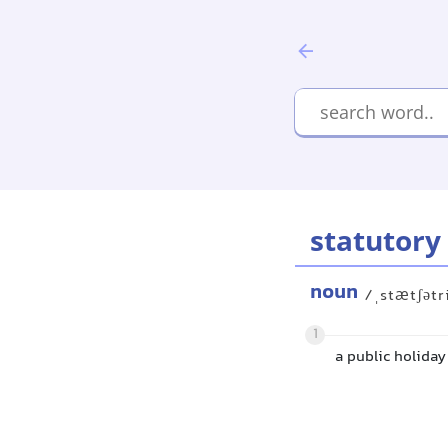
statutory
noun
/ˌstætʃətr
1
a public holiday