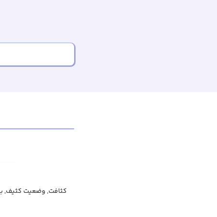
کثافت, وضعیت کثیف, بی