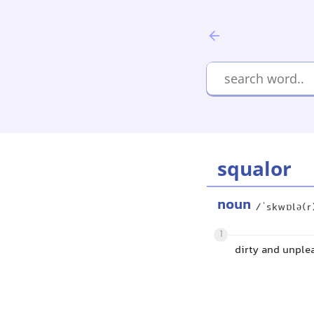
squalor
noun
/ˈskwɒlə(r
1
dirty and unple