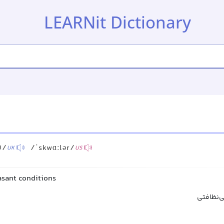
LEARNit Dictionary
)/
/ˈskwɑːlər/
UK
US
asant conditions
‌نظافتی