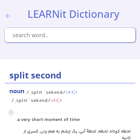
LEARNit Dictionary
split second
noun
/ˌsplɪt ˈsekənd/
UK
/ˌsplɪt ˈsekənd/
US
1
a very short moment of time
لحظه کوتاه, لحظه, لحظهٔ آنی, یک چشم به هم زدن, کسری از
ثانیه