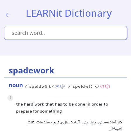
LEARNit Dictionary
spadework
noun
/ˈspeɪdwɜːk/
/ˈspeɪdwɜːrk/
UK
US
1
the hard work that has to be done in order to
prepare for something
کار آماده‌سازی, پایه‌ریزی, آماده‌سازی, تهیه مقدمات, تلاش
زمینه‌ای