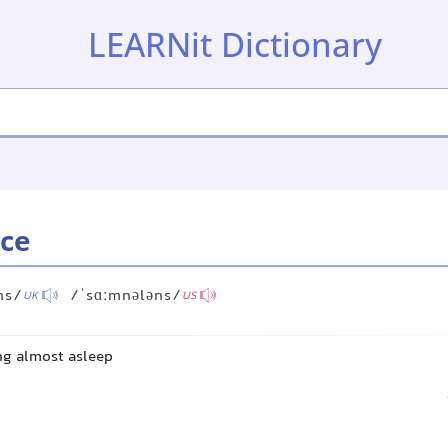
LEARNit Dictionary
ce
ns/
/ˈsɑːmnələns/
UK
US
ng almost asleep