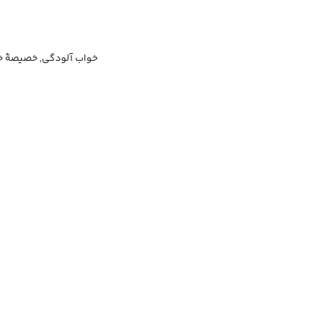
خواب آلودگی, خصیصهٔ خو