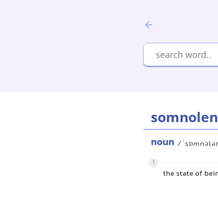
somnolen
noun
/ˈsɒmnələ
1
the state of bei