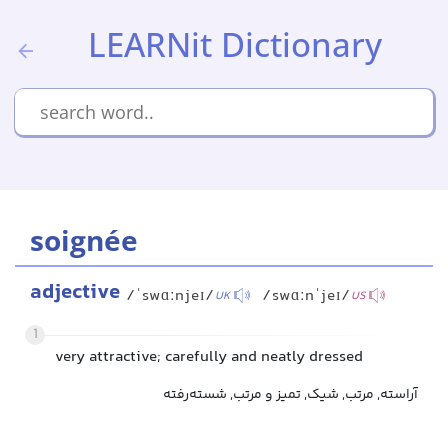
LEARNit Dictionary
soignée
adjective
/ˈswɑːnjeɪ/
/swɑːnˈjeɪ/
UK
US
1
very attractive; carefully and neatly dressed
آراسته, مرتب, شیک, تمیز و مرتب, شسته‌رفته