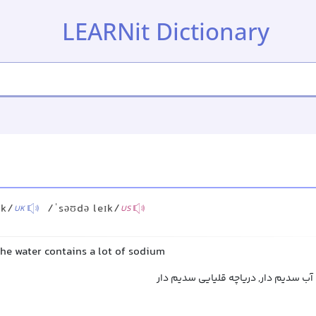
LEARNit Dictionary
ɪk/
/ˈsəʊdə leɪk/
UK
US
the water contains a lot of sodium
ا آب سدیم دار, دریاچه قلیایی سدیم دار