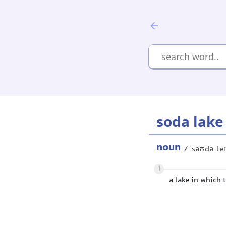
soda lake
noun
/ˈsəʊdə le
1
a lake in which 