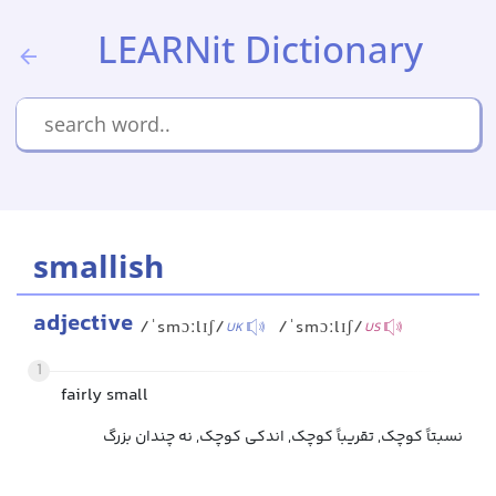
LEARNit Dictionary
smallish
adjective
/ˈsmɔːlɪʃ/
/ˈsmɔːlɪʃ/
UK
US
1
fairly small
نسبتاً کوچک, تقریباً کوچک, اندکی کوچک, نه چندان بزرگ