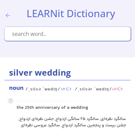
LEARNit Dictionary
silver wedding
noun
/ˌsɪlvə ˈwedɪŋ/
/ˌsɪlvər ˈwedɪŋ/
UK
US
1
the 25th anniversary of a wedding
سالگرد نقره‌ای, سالگرد ۲۵ سالگی ازدواج, جشن نقره‌ای ازدواج,
جشن بیست و پنجمین سالگرد ازدواج, سالگرد عروسی نقره‌ای