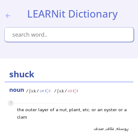
LEARNit Dictionary
shuck
noun
/ʃʌk/
/ʃʌk/
UK
US
1
the outer layer of a nut, plant, etc. or an oyster or a
clam
پوسته, غلاف, صدف