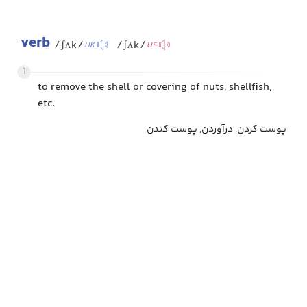
verb
/ʃʌk/
/ʃʌk/
UK
US
1
to remove the shell or covering of nuts, shellfish,
etc.
پوست کردن, درآوردن, پوست کندن